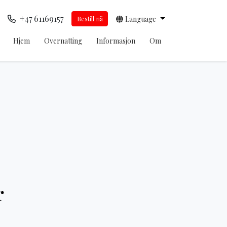
+47 61169157
Bestill nå
Language
Hjem
Overnatting
Informasjon
Om
r