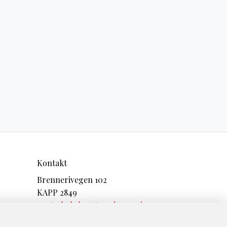
Kontakt
Brennerivegen 102
KAPP 2849
post@hekshusstrandacamping.no
+47 61169157